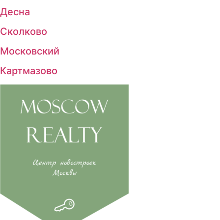
Десна
Сколково
Московский
Картмазово