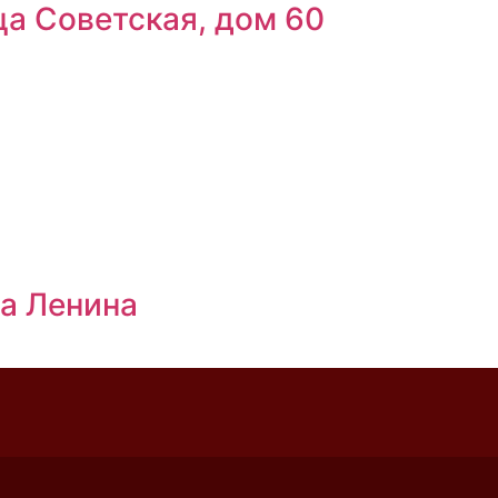
а Советская, дом 60
а Ленина