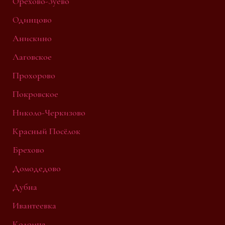
Орехово-Зуево
Одинцово
Анискино
Лаговское
Прохорово
Покровское
Николо-Черкизово
Красный Посёлок
Брехово
Домодедово
Дубна
Ивантеевка
Коломна