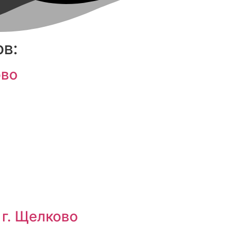
в:
ово
г. Щелково