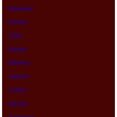
Ивантеевка
Коломна
Лобня
Ногинск
Раменское
Серпухов
Ступино
Щелково
Электросталь