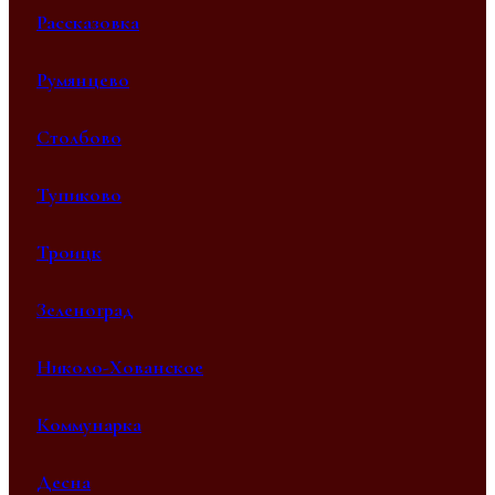
Рассказовка
Румянцево
Столбово
Тупиково
Троицк
Зеленоград
Николо-Хованское
Коммунарка
Десна