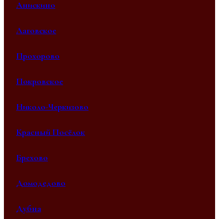
Анискино
Лаговское
Прохорово
Покровское
Николо-Черкизово
Красный Посёлок
Брехово
Домодедово
Дубна