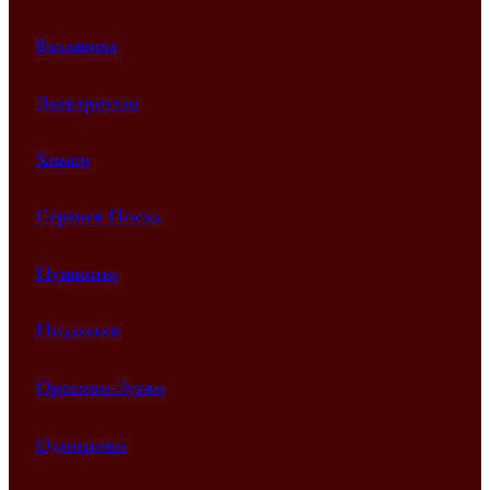
Балашиха
Электроугли
Химки
Сергиев Посад
Пушкино
Подольск
Орехово-Зуево
Одинцово