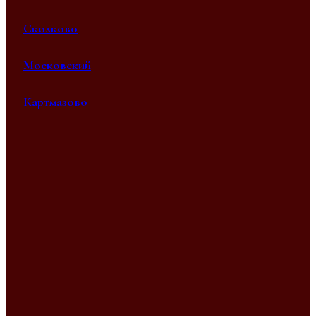
Сколково
Московский
Картмазово