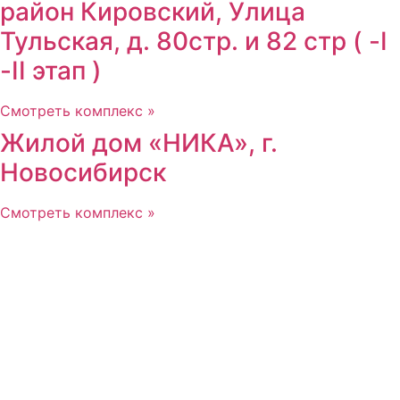
район Кировский, Улица
Тульская, д. 80стр. и 82 стр ( -I
-II этап )
Смотреть комплекс »
Жилой дом «НИКА», г.
Новосибирск
Смотреть комплекс »