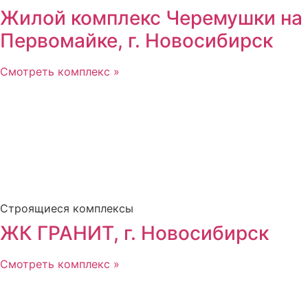
Жилой комплекс Черемушки на
Первомайке, г. Новосибирск
Смотреть комплекс »
Строящиеся комплексы
ЖК ГРАНИТ, г. Новосибирск
Смотреть комплекс »