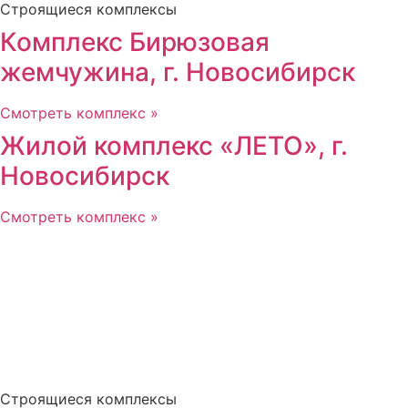
Строящиеся комплексы
Комплекс Бирюзовая
жемчужина, г. Новосибирск
Смотреть комплекс »
Жилой комплекс «ЛЕТО», г.
Новосибирск
Смотреть комплекс »
Строящиеся комплексы