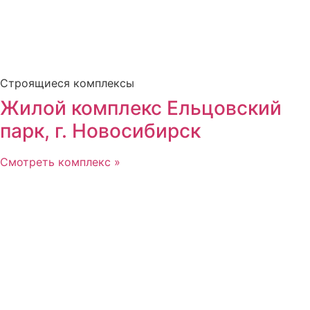
Строящиеся комплексы
Жилой комплекс Ельцовский
парк, г. Новосибирск
Смотреть комплекс »