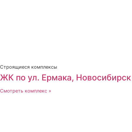
Строящиеся комплексы
ЖК по ул. Ермака, Новосибирск
Смотреть комплекс »