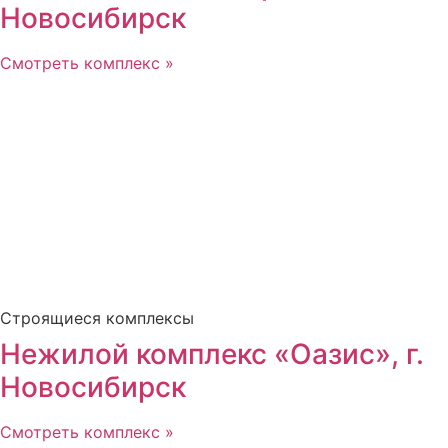
Новосибирск
Смотреть комплекс »
Строящиеся комплексы
Нежилой комплекс «Оазис», г.
Новосибирск
Смотреть комплекс »