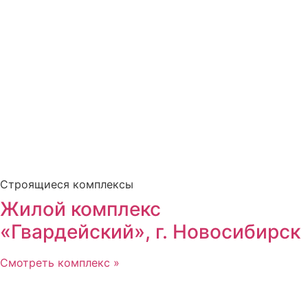
Строящиеся комплексы
Жилой комплекс
«Гвардейский», г. Новосибирск
Смотреть комплекс »