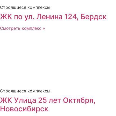
Строящиеся комплексы
ЖК по ул. Ленина 124, Бердск
Смотреть комплекс »
Строящиеся комплексы
ЖК Улица 25 лет Октября,
Новосибирск