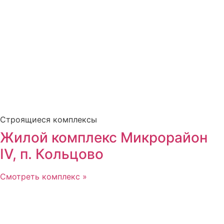
Строящиеся комплексы
Жилой комплекс Микрорайон
IV, п. Кольцово
Смотреть комплекс »