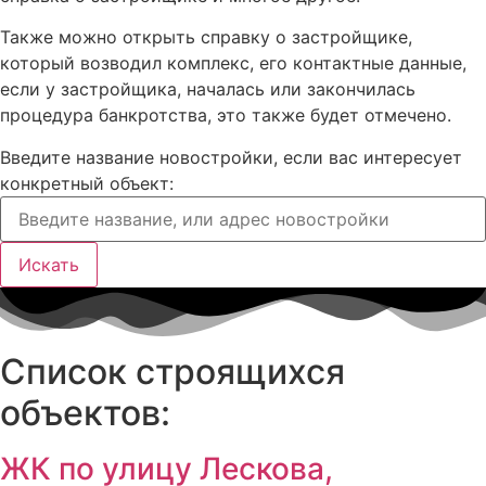
Также можно открыть справку о застройщике,
который возводил комплекс, его контактные данные,
если у застройщика, началась или закончилась
процедура банкротства, это также будет отмечено.
Введите название новостройки, если вас интересует
конкретный объект:
Искать
Список строящихся
объектов:
ЖК по улицу Лескова,