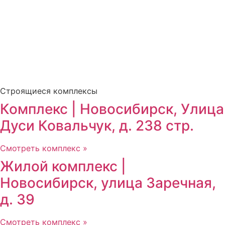
Строящиеся комплексы
Комплекс | Новосибирск, Улица
Дуси Ковальчук, д. 238 стр.
Смотреть комплекс »
Жилой комплекс |
Новосибирск, улица Заречная,
д. 39
Смотреть комплекс »