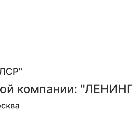
ЛСР
"
ной компании: "ЛЕНИН
сква