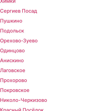
Химки
Сергиев Посад
Пушкино
Подольск
Орехово-Зуево
Одинцово
Анискино
Лаговское
Прохорово
Покровское
Николо-Черкизово
Красный Посёлок