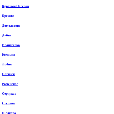
Красный Посёлок
Брехово
Домодедово
Дубна
Ивантеевка
Коломна
Лобня
Ногинск
Раменское
Серпухов
Ступино
Щелково