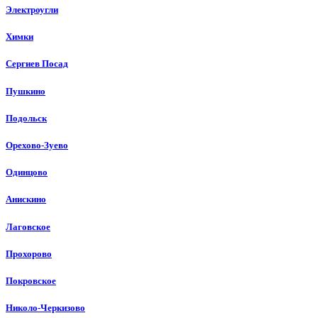
Электроугли
Химки
Сергиев Посад
Пушкино
Подольск
Орехово-Зуево
Одинцово
Анискино
Лаговское
Прохорово
Покровское
Николо-Черкизово