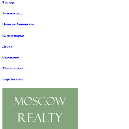
Троицк
Зеленоград
Николо-Хованское
Коммунарка
Десна
Сколково
Московский
Картмазово