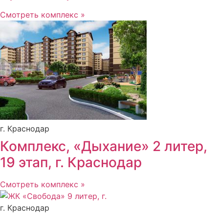
Смотреть комплекс »
г. Краснодар
Комплекс, «Дыхание» 2 литер,
19 этап, г. Краснодар
Смотреть комплекс »
г. Краснодар