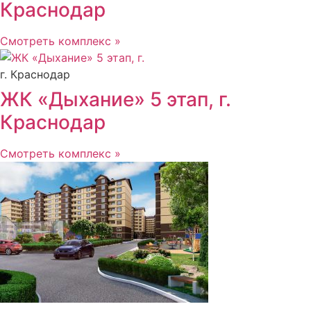
Краснодар
Смотреть комплекс »
г. Краснодар
ЖК «Дыхание» 5 этап, г.
Краснодар
Смотреть комплекс »