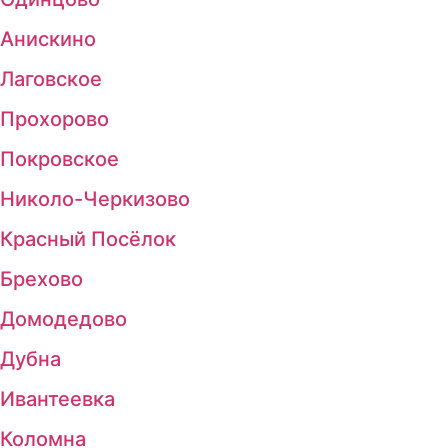
Анискино
Лаговское
Прохорово
Покровское
Николо-Черкизово
Красный Посёлок
Брехово
Домодедово
Дубна
Ивантеевка
Коломна