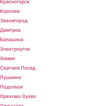
Красногорск
Королев
Звенигород
Дмитров
Балашиха
Электроугли
Химки
Сергиев Посад
Пушкино
Подольск
Орехово-Зуево
Одинцово