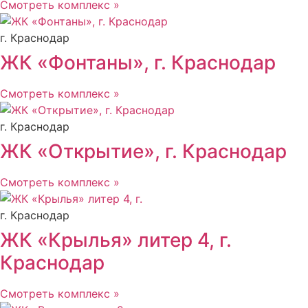
Смотреть комплекс »
г. Краснодар
ЖК «Фонтаны», г. Краснодар
Смотреть комплекс »
г. Краснодар
ЖК «Открытие», г. Краснодар
Смотреть комплекс »
г. Краснодар
ЖК «Крылья» литер 4, г.
Краснодар
Смотреть комплекс »