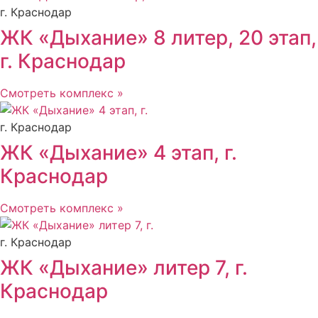
г. Краснодар
ЖК «Дыхание» 8 литер, 20 этап,
г. Краснодар
Смотреть комплекс »
г. Краснодар
ЖК «Дыхание» 4 этап, г.
Краснодар
Смотреть комплекс »
г. Краснодар
ЖК «Дыхание» литер 7, г.
Краснодар