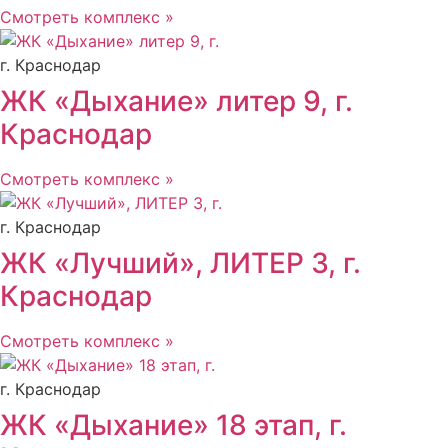
Смотреть комплекс »
г. Краснодар
ЖК «Дыхание» литер 9, г.
Краснодар
Смотреть комплекс »
г. Краснодар
ЖК «Лучший», ЛИТЕР 3, г.
Краснодар
Смотреть комплекс »
г. Краснодар
ЖК «Дыхание» 18 этап, г.