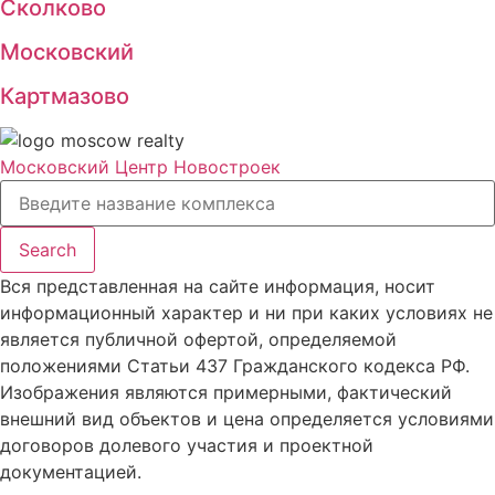
Сколково
Московский
Картмазово
Московский Центр Новостроек
Search
Вся представленная на сайте информация, носит
информационный характер и ни при каких условиях не
является публичной офертой, определяемой
положениями Статьи 437 Гражданского кодекса РФ.
Изображения являются примерными, фактический
внешний вид объектов и цена определяется условиями
договоров долевого участия и проектной
документацией.