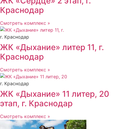
ЖК «Сердце» 2 этап, г.
Краснодар
Смотреть комплекс »
г. Краснодар
ЖК «Дыхание» литер 11, г.
Краснодар
Смотреть комплекс »
г. Краснодар
ЖК «Дыхание» 11 литер, 20
этап, г. Краснодар
Смотреть комплекс »