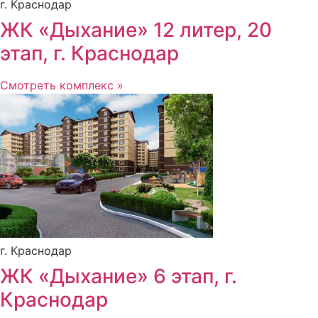
г. Краснодар
ЖК «Дыхание» 12 литер, 20
этап, г. Краснодар
Смотреть комплекс »
г. Краснодар
ЖК «Дыхание» 6 этап, г.
Краснодар